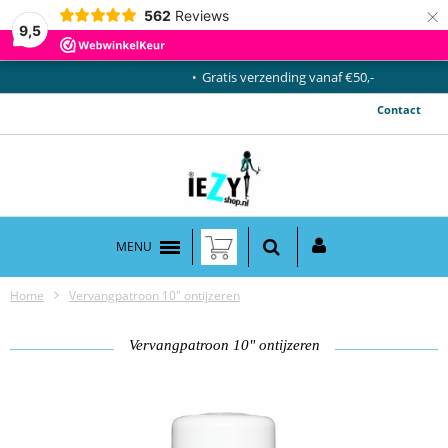
×
562
Reviews
9,5
Gratis verzending vanaf €50,-
Contact
MENU
Home
Vervangpatroon 10" ontijzeren
Vervangpatroon 10" ontijzeren