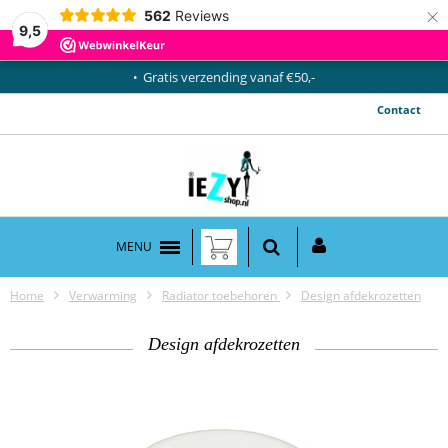
×
562
Reviews
9,5
Gratis verzending vanaf €50,-
Contact
MENU
Home
Verwarming
Radiator toebehoren
Design afdekrozetten
Design afdekrozetten