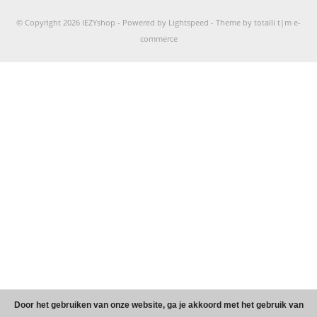
© Copyright 2026 IEZYshop -
Powered by
Lightspeed
-
Theme by totalli t|m e-
commerce
Door het gebruiken van onze website, ga je akkoord met het gebruik van