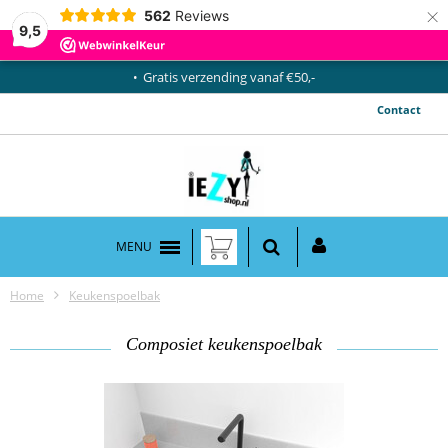
×
562
Reviews
9,5
Gratis verzending vanaf €50,-
Contact
MENU
Home
Keukenspoelbak
Composiet keukenspoelbak