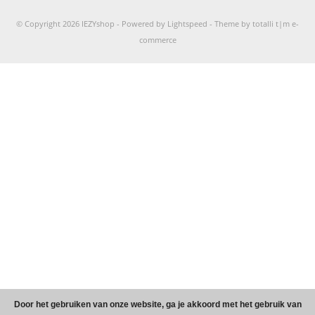
© Copyright 2026 IEZYshop -
Powered by
Lightspeed
-
Theme by totalli t|m e-
commerce
Door het gebruiken van onze website, ga je akkoord met het gebruik van