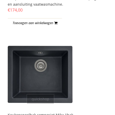
en aansluiting vaatwasmachine.
€174,00
Toevoegen aan winkelwagen
quickshop
Keukenspoelbak composiet Mika 1bak