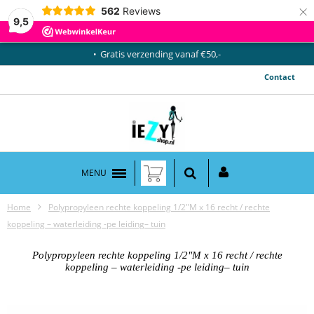
×
562
Reviews
9,5
Gratis verzending vanaf €50,-
Contact
MENU
Home
Polypropyleen rechte koppeling 1/2"M x 16 recht / rechte
koppeling – waterleiding -pe leiding– tuin
Polypropyleen rechte koppeling 1/2"M x 16 recht / rechte
koppeling – waterleiding -pe leiding– tuin