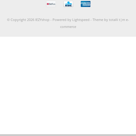
© Copyright 2026 IEZYshop -
Powered by
Lightspeed
-
Theme by totalli t|m e-
commerce