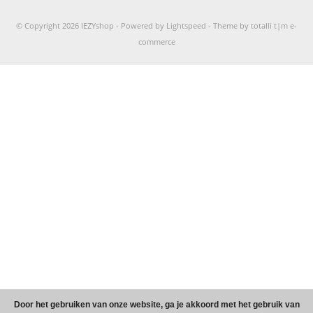
© Copyright 2026 IEZYshop -
Powered by
Lightspeed
-
Theme by totalli t|m e-
commerce
Door het gebruiken van onze website, ga je akkoord met het gebruik van