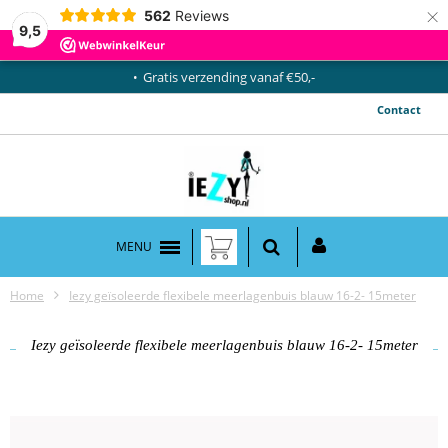
×
562
Reviews
9,5
Gratis verzending vanaf €50,-
Contact
MENU
Home
Iezy geïsoleerde flexibele meerlagenbuis blauw 16-2- 15meter
Iezy geïsoleerde flexibele meerlagenbuis blauw 16-2- 15meter