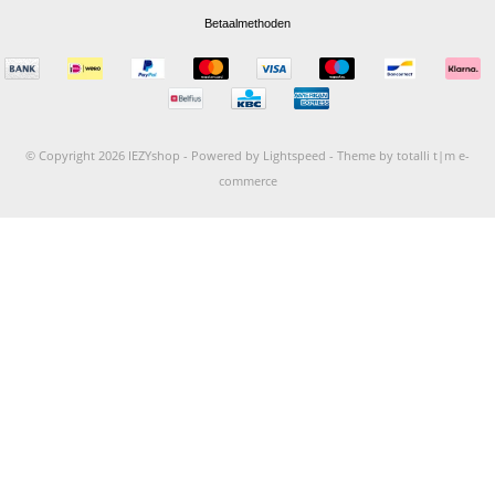
Betaalmethoden
© Copyright 2026 IEZYshop -
Powered by
Lightspeed
-
Theme by totalli t|m e-
commerce