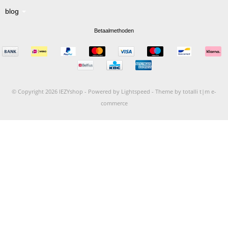
blog
Betaalmethoden
© Copyright 2026 IEZYshop -
Powered by
Lightspeed
-
Theme by totalli t|m e-
commerce