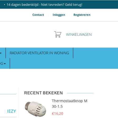
14 dagen bedenktijd - Niet tevreden? Geld terug!
Contact
|
Inloggen
|
Registreren
WINKELWAGEN
RADIATOR VENTILATOR IN WONING
OG
RECENT BEKEKEN
Thermostaatknop M
30-1.5
IEZY
€16,20