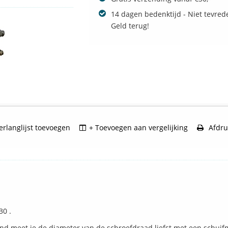
14 dagen bedenktijd - Niet tevred
Geld terug!
rlanglijst toevoegen
+ Toevoegen aan vergelijking
Afdru
30 .
d meet je de diameter van de schroefdraad liefst met een schuif