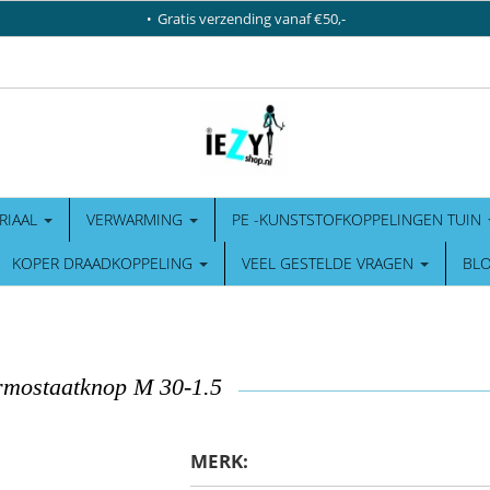
Gratis verzending vanaf €50,-
RIAAL
VERWARMING
PE -KUNSTSTOFKOPPELINGEN TUIN
KOPER DRAADKOPPELING
VEEL GESTELDE VRAGEN
BL
rmostaatknop M 30-1.5
MERK: