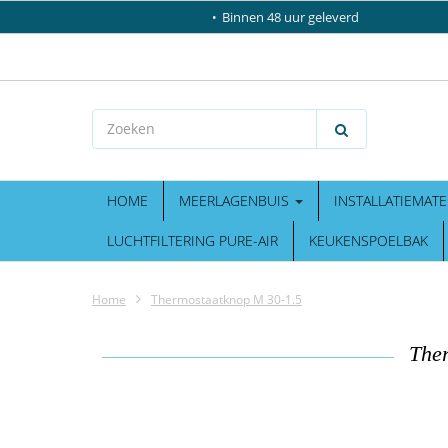
Binnen 48 uur geleverd
HOME
MEERLAGENBUIS
INSTALLATIEMATE
LUCHTFILTERING PURE-AIR
KEUKENSPOELBAK
Home
Thermostaatknop M 30-1.5
The