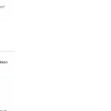
en?
kken
maat.