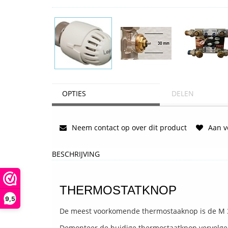
OPTIES
DELEN
Neem contact op over dit product
Aan ve
BESCHRIJVING
THERMOSTATKNOP
9,5
De meest voorkomende thermostaaknop is de M 
Demonteer de huidige thermostaatknop vervolgen