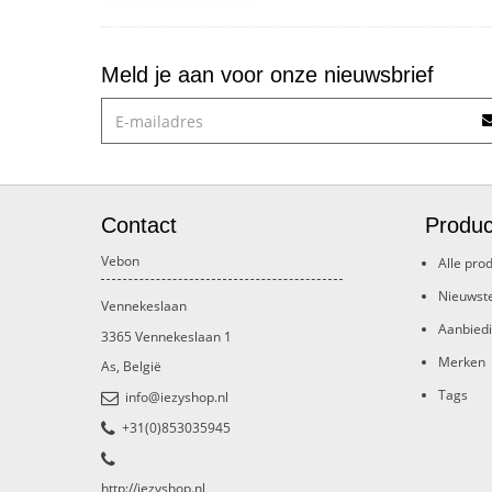
Meld je aan voor onze nieuwsbrief
Contact
Produc
Vebon
Alle pro
Nieuwst
Vennekeslaan
Aanbied
3365
Vennekeslaan 1
Merken
As
,
België
Tags
info@iezyshop.nl
+31(0)853035945
http://iezyshop.nl