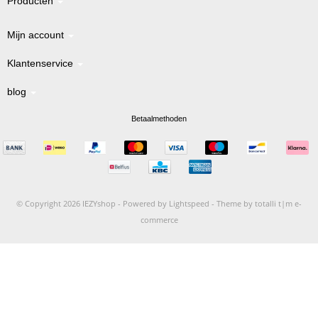
Producten
Mijn account
Klantenservice
blog
Betaalmethoden
© Copyright 2026 IEZYshop -
Powered by
Lightspeed
-
Theme by totalli t|m e-
commerce