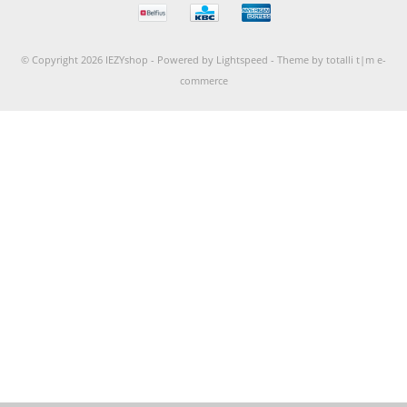
© Copyright 2026 IEZYshop -
Powered by
Lightspeed
-
Theme by totalli t|m e-
commerce