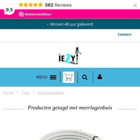
×
562
Reviews
9,5
Binnen 48 uur geleverd
Contact
MENU
Home
Tags
meerlagenbuis
Producten getagd met meerlagenbuis