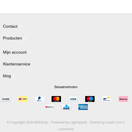
Contact
Producten
Mijn account
Klantenservice
blog
Betaalmethoden
© Copyright 2026 IEZYshop -
Powered by
Lightspeed
-
Theme by totalli t|m e-
commerce