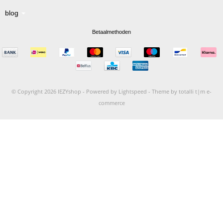
blog
Betaalmethoden
© Copyright 2026 IEZYshop -
Powered by
Lightspeed
-
Theme by totalli t|m e-
commerce