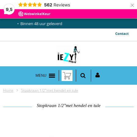
×
562
Reviews
9,5
Gratis verzending vanaf €50,-
Contact
MENU
Home
Stopkraan 1/2"met hendel en tule
Stopkraan 1/2"met hendel en tule