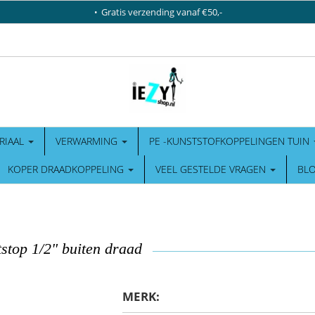
Gratis verzending vanaf €50,-
RIAAL
VERWARMING
PE -KUNSTSTOFKOPPELINGEN TUIN
KOPER DRAADKOPPELING
VEEL GESTELDE VRAGEN
BL
tstop 1/2" buiten draad
MERK: