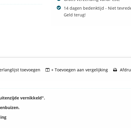
14 dagen bedenktijd - Niet tevred
Geld terug!
rlanglijst toevoegen
+ Toevoegen aan vergelijking
Afdru
itenzijde vernikkeld".
genbuizen.
ming