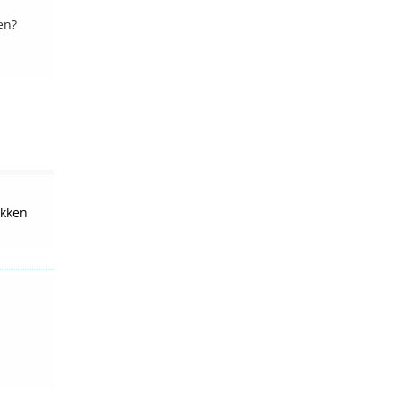
en?
kken