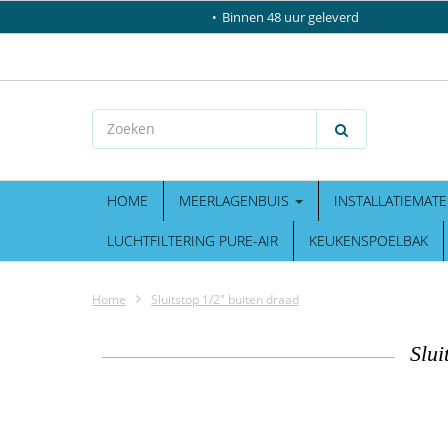
Binnen 48 uur geleverd
HOME
MEERLAGENBUIS
INSTALLATIEMATE
LUCHTFILTERING PURE-AIR
KEUKENSPOELBAK
Home
Sluitstop 1/2" buiten draad
Slui