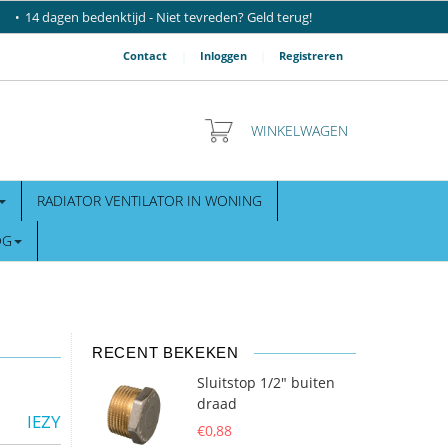
14 dagen bedenktijd - Niet tevreden? Geld terug!
Contact
|
Inloggen
|
Registreren
WINKELWAGEN
RADIATOR VENTILATOR IN WONING
OG
RECENT BEKEKEN
Sluitstop 1/2" buiten
draad
IEZY
€0,88