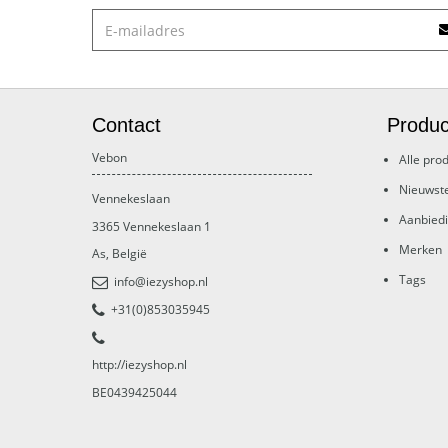
Contact
Produc
Vebon
Alle pro
Nieuwst
Vennekeslaan
Aanbied
3365
Vennekeslaan 1
Merken
As
,
België
Tags
info@iezyshop.nl
+31(0)853035945
http://iezyshop.nl
BE0439425044