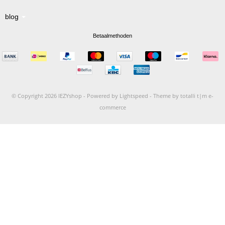
blog
Betaalmethoden
© Copyright 2026 IEZYshop -
Powered by
Lightspeed
-
Theme by totalli t|m e-
commerce