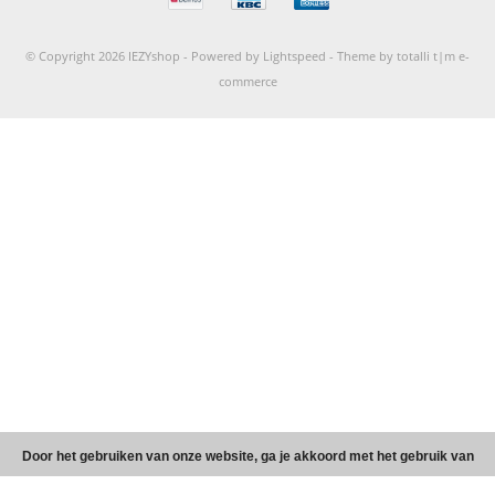
© Copyright 2026 IEZYshop -
Powered by
Lightspeed
-
Theme by totalli t|m e-
commerce
Door het gebruiken van onze website, ga je akkoord met het gebruik van
cookies om onze website te verbeteren.
Dit bericht verbergen