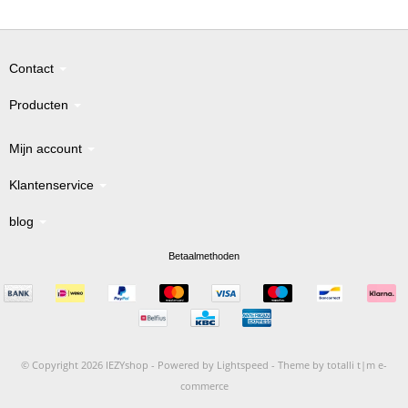
Contact
Producten
Mijn account
Klantenservice
blog
Betaalmethoden
© Copyright 2026 IEZYshop -
Powered by
Lightspeed
-
Theme by totalli t|m e-
commerce