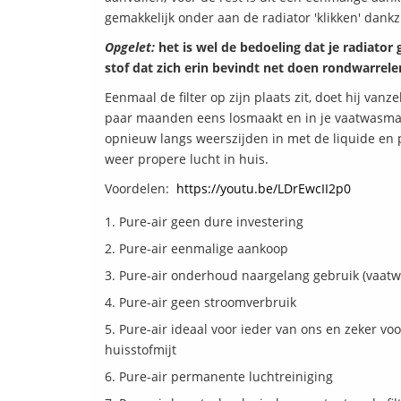
gemakkelijk onder aan de radiator 'klikken' dank
Opgelet:
het is wel de bedoeling dat je radiator 
stof dat zich erin bevindt net doen rondwarrelen
Eenmaal de filter op zijn plaats zit, doet hij vanz
paar maanden eens losmaakt en in je vaatwasmachin
opnieuw langs weerszijden in met de liquide en pl
weer propere lucht in huis.
Voordelen:
https://youtu.be/LDrEwcII2p0
Pure-air geen dure investering
Pure-air eenmalige aankoop
Pure-air onderhoud naargelang gebruik (vaatw
Pure-air geen stroomverbruik
Pure-air ideaal voor ieder van ons en zeker voor 
huisstofmijt
Pure-air permanente luchtreiniging