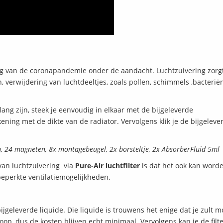
ng van de coronapandemie onder de aandacht. Luchtzuivering zorg
 verwijdering van luchtdeeltjes, zoals pollen, schimmels ,bacteriën
lang zijn, steek je eenvoudig in elkaar met de bijgeleverde
kening met de dikte van de radiator. Vervolgens klik je de bijgeleve
, 24 magneten, 8x montagebeugel, 2x borsteltje, 2x AbsorberFluid 5ml
 van luchtzuivering via
Pure-Air luchtfilter
is dat het ook kan word
beperkte ventilatiemogelijkheden.
 bijgeleverde liquide. Die liquide is trouwens het enige dat je zult 
oop, dus de kosten blijven echt minimaal. Vervolgens kan je de filt