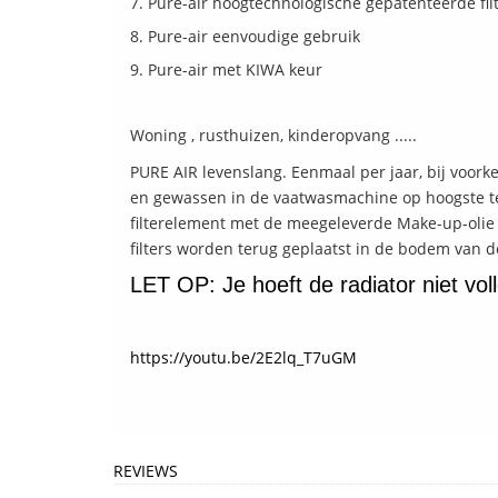
Pure-air hoogtechnologische gepatenteerde fil
Pure-air eenvoudige gebruik
Pure-air met KIWA keur
Woning , rusthuizen, kinderopvang .....
PURE AIR levenslang. Eenmaal per jaar, bij voorke
en gewassen in de vaatwasmachine op hoogste te
filterelement met de meegeleverde Make-up-olie 
filters worden terug geplaatst in de bodem van d
LET OP: Je hoeft de radiator niet vol
https://youtu.be/2E2lq_T7uGM
REVIEWS