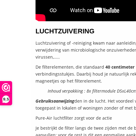
LUCHTZUIVERING
Luchtzuivering of -reiniging kwam naar aanleidi
verwijdering van microbiologische onzuiverheden,
virussen,.....
De filterelementen, die standaard
40 centimeter
verbindingsstukjes. Daarbij houd je natuurlijk re
magneetjes op het filterelement.
Inhoud verpakking : 8x filtermodule D5xL40cm
9,5
Gebruiksaanwijzing
den in de lucht. Het voordeel
toegepast in lokalen of woningen zonder of met 
Pure-Air luchtfilter zorgt voor de actie
Je bestrijkt de filter langs de twee zijden met de
aanvullen; voor de rest is dit een eenmalige aank