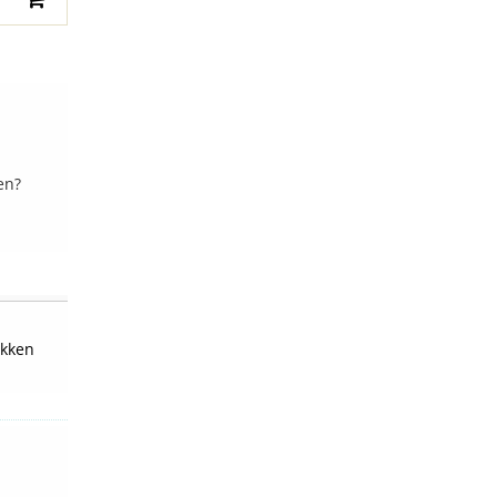
en?
kken