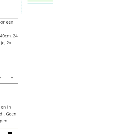
oor een
L40cm, 24
je, 2x
 en in
d . Geen
agen