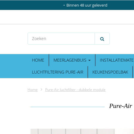
Binnen 48 uur geleverd
HOME
MEERLAGENBUIS
INSTALLATIEMATE
LUCHTFILTERING PURE-AIR
KEUKENSPOELBAK
Home
Pure-Air luchtfilter - dubbele module
Pure-Air 