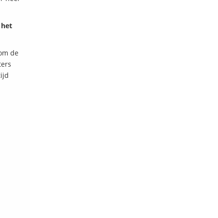
 het
 om de
ters
ijd