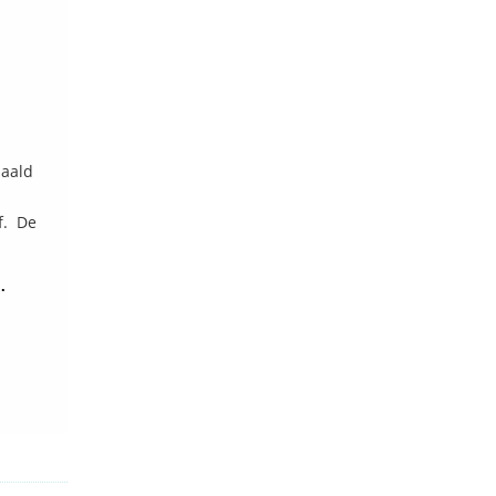
haald
f. De
".