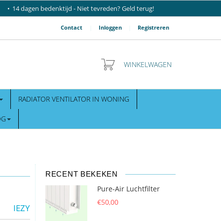
14 dagen bedenktijd - Niet tevreden? Geld terug!
Contact
|
Inloggen
|
Registreren
WINKELWAGEN
RADIATOR VENTILATOR IN WONING
OG
RECENT BEKEKEN
Pure-Air Luchtfilter
€50,00
IEZY