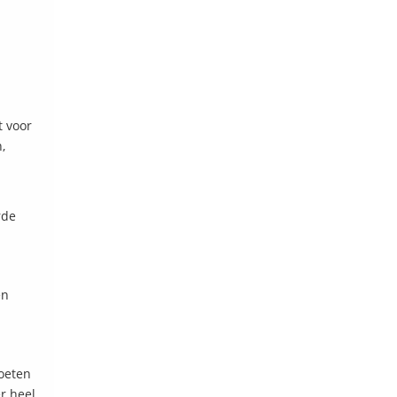
t voor
,
rde
en
moeten
er heel