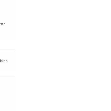
en?
kken