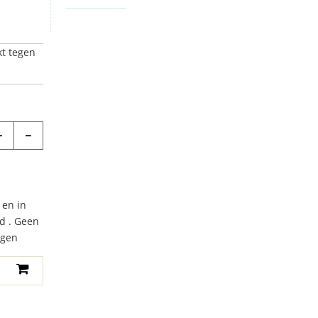
kt tegen
 en in
d . Geen
agen