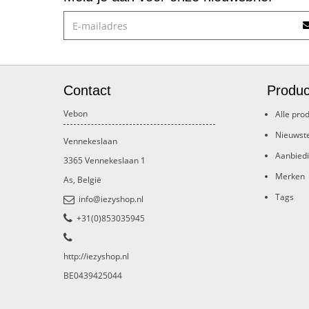
Contact
Produc
Vebon
Alle pro
Nieuwst
Vennekeslaan
Aanbied
3365
Vennekeslaan 1
Merken
As
,
België
Tags
info@iezyshop.nl
+31(0)853035945
http://iezyshop.nl
BE0439425044