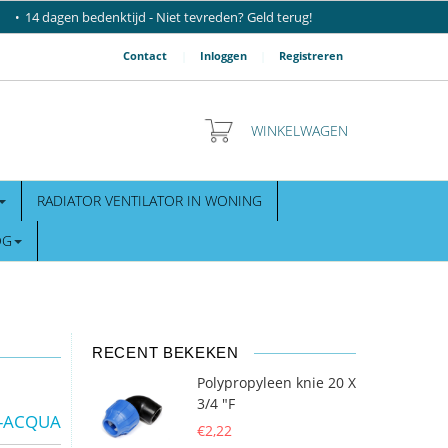
14 dagen bedenktijd - Niet tevreden? Geld terug!
Contact
|
Inloggen
|
Registreren
WINKELWAGEN
RADIATOR VENTILATOR IN WONING
OG
RECENT BEKEKEN
Polypropyleen knie 20 X
3/4 "F
-ACQUA
€2,22