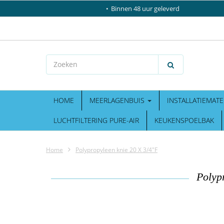
Binnen 48 uur geleverd
HOME
MEERLAGENBUIS
INSTALLATIEMATE
LUCHTFILTERING PURE-AIR
KEUKENSPOELBAK
Home
Polypropyleen knie 20 X 3/4"F
Polyp