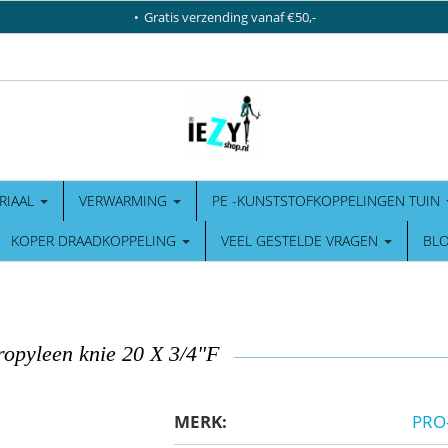
Gratis verzending vanaf €50,-
RIAAL
VERWARMING
PE -KUNSTSTOFKOPPELINGEN TUIN
KOPER DRAADKOPPELING
VEEL GESTELDE VRAGEN
BL
ropyleen knie 20 X 3/4"F
MERK:
PRO