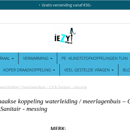
Gratis verzending vanaf €50,-
RIAAL
VERWARMING
PE -KUNSTSTOFKOPPELINGEN TUIN
KOPER DRAADKOPPELING
VEEL GESTELDE VRAGEN
BL
waterleiding / meerlagenbuis – CV & Sanitair - messing
 haakse koppeling waterleiding / meerlagenbuis –
Sanitair - messing
MERK: