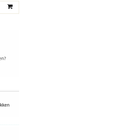
en?
kken