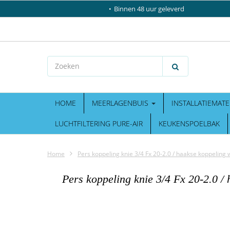
Binnen 48 uur geleverd
HOME
MEERLAGENBUIS
INSTALLATIEMATE
LUCHTFILTERING PURE-AIR
KEUKENSPOELBAK
Home
Pers koppeling knie 3/4 Fx 20-2.0 / haakse koppeling 
Pers koppeling knie 3/4 Fx 20-2.0 /