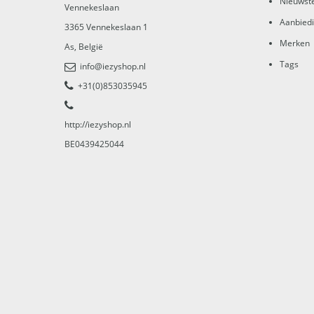
Nieuwst
Vennekeslaan
Aanbied
3365
Vennekeslaan 1
Merken
As
,
België
Tags
info@iezyshop.nl
+31(0)853035945
http://iezyshop.nl
BE0439425044