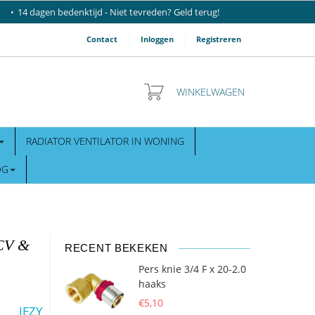
14 dagen bedenktijd - Niet tevreden? Geld terug!
Contact
|
Inloggen
|
Registreren
WINKELWAGEN
RADIATOR VENTILATOR IN WONING
OG
 CV &
RECENT BEKEKEN
Pers knie 3/4 F x 20-2.0
haaks
€5,10
IEZY