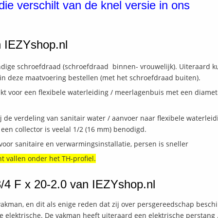
ie verschilt van de knel versie in ons
an IEZYshop.nl
dige schroefdraad (schroefdraad binnen- vrouwelijk). Uiteraard k
in deze maatvoering bestellen (met het schroefdraad buiten).
kt voor een flexibele waterleiding / meerlagenbuis met een diamet
 de verdeling van sanitair water / aanvoer naar flexibele waterleid
een collector is veelal 1/2 (16 mm) benodigd.
oor sanitaire en verwarmingsinstallatie, persen is sneller
t vallen onder het TH-profiel.
3/4 F x 20-2.0 van IEZYshop.nl
vakman, en dit als enige reden dat zij over persgereedschap beschi
e elektrische. De vakman heeft uiteraard een elektrische perstang