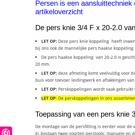
Persen is een aansluittechniek d
artikeloverzicht
De pers knie 3/4 F x 20-2.0 v
LET OP:
Deze pers knie koppeling heeft inwen
bij ons ook de mannelijke pers haakse koppeling 
De pers haakse koppeling van 20-2.0 is geschi
20 mm.
LET OP:
deze afmeting komt veelvuldig voor bij
buis voor toevoer leidingwerk en aftakkingen van 
LET OP:
Perskoppelingen wordt vaak gebruikt v
LET OP
: De perskoppelingen in ons assortimen
Toepassing van een pers knie 
De montage van de persfitting is eerder voor de 
Er bestaan twee soorten perstools: manuele en d