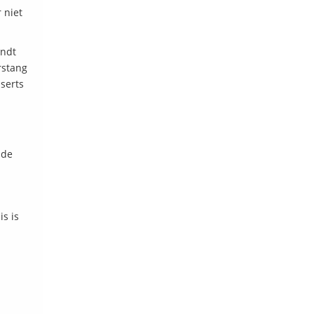
 niet
indt
rstang
serts
 de
s is