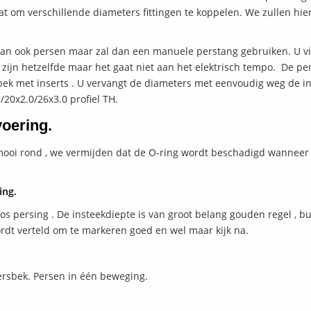
at om verschillende diameters fittingen te koppelen. We zullen hier
 kan ook persen maar zal dan een manuele perstang gebruiken. U v
t zijn hetzelfde maar het gaat niet aan het elektrisch tempo. De pe
bek met inserts . U vervangt de diameters met eenvoudig weg de in
/20x2.0/26x3.0 profiel TH.
voering.
r mooi rond , we vermijden dat de O-ring wordt beschadigd wanneer
ing.
s persing . De insteekdiepte is van groot belang gouden regel , bui
ordt verteld om te markeren goed en wel maar kijk na.
persbek. Persen in één beweging.