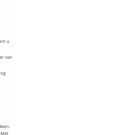
unt u
er van
ing
kken.
 .Met