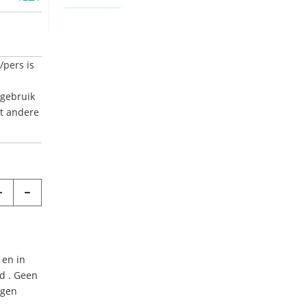
/pers is
 gebruik
et andere
 en in
d . Geen
agen