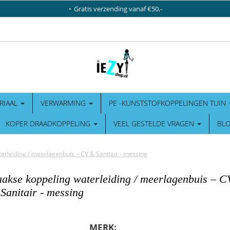
Gratis verzending vanaf €50,-
RIAAL
VERWARMING
PE -KUNSTSTOFKOPPELINGEN TUIN
KOPER DRAADKOPPELING
VEEL GESTELDE VRAGEN
BL
terleiding / meerlagenbuis – CV & Sanitair - messing
haakse koppeling waterleiding / meerlagenbuis – 
Sanitair - messing
MERK: