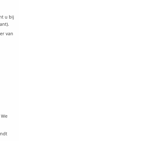
t u bij
ant).
ter van
. We
indt