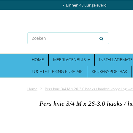
Binnen 48 uur geleverd
HOME
MEERLAGENBUIS
INSTALLATIEMATE
LUCHTFILTERING PURE-AIR
KEUKENSPOELBAK
Home
Pers knie 3/4 M x 26-3.0 haaks / haakse koppeling wa
Pers knie 3/4 M x 26-3.0 haaks / 