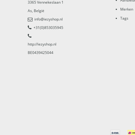
Aanbied
3365
Vennekeslaan 1
Merken
As
,
België
Tags
info@iezyshop.nl
+31(0)853035945
http://iezyshop.nl
BE0439425044