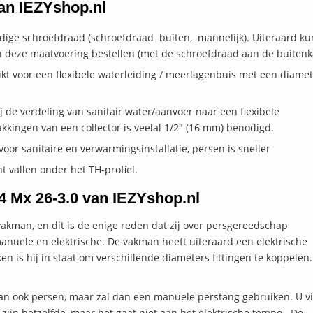
van IEZYshop.nl
ige schroefdraad (schroefdraad buiten, mannelijk). Uiteraard kun
n deze maatvoering bestellen (met de schroefdraad aan de buitenk
kt voor een flexibele waterleiding / meerlagenbuis met een diame
 de verdeling van sanitair water/aanvoer naar een flexibele
akkingen van een collector is veelal 1/2" (16 mm) benodigd.
oor sanitaire en verwarmingsinstallatie, persen is sneller
t vallen onder het TH-profiel.
/4 Mx 26-3.0 van IEZYshop.nl
vakman, en dit is de enige reden dat zij over persgereedschap
anuele en elektrische. De vakman heeft uiteraard een elektrische
n is hij in staat om verschillende diameters fittingen te koppelen
kan ook persen, maar zal dan een manuele perstang gebruiken. U v
 zijn hetzelfde, maar het gaat niet aan het elektrische tempo. De