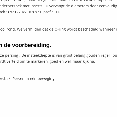
moederpersbek met inserts . U vervangt de diameters door eenvoud
ook 16x2.0/20x2.0/26x3.0 profiel TH.
 mooi rond. We vermijden dat de O-ring wordt beschadigd wanneer 
 de voorbereiding.
e persing . De insteekdiepte is van groot belang gouden regel , bui
rdt verteld om te markeren, goed en wel, maar kijk na.
persbek. Persen in één beweging.