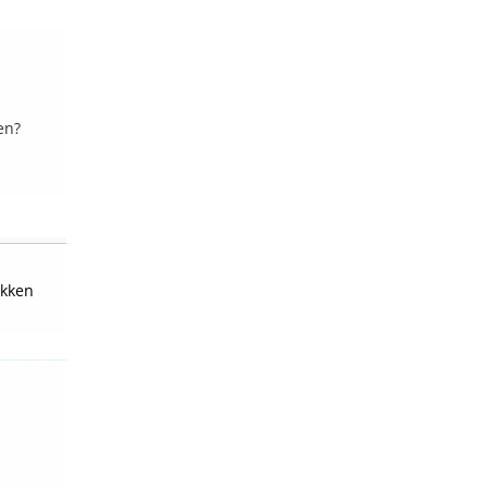
en?
kken