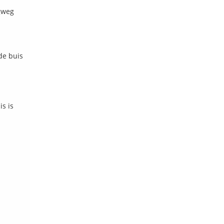
igweg
de buis
s is