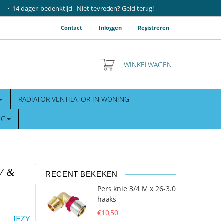
14 dagen bedenktijd - Niet tevreden? Geld terug!
Contact
|
Inloggen
|
Registreren
WINKELWAGEN
RADIATOR VENTILATOR IN WONING
OG
CV &
RECENT BEKEKEN
Pers knie 3/4 M x 26-3.0
haaks
€10,50
IEZY