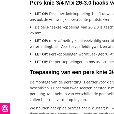
Pers knie 3/4 M x 26-3.0 haaks 
LET OP:
Deze perskniekoppeling heeft uitwend
ons ook de vrouwelijke persrechte puntstukken i
De pers-haakse koppeling van 26-2.0 is geschi
26 mm.
LET OP:
deze afmeting komt veelvuldig voor bij
waterleidingbuis. Voor toevoerleidingwerk en aft
LET OP:
Perskoppelingen wordt vaak gebruikt v
LET OP
: De perskoppelingen in ons assortimen
Toepassing van een pers knie 3
De montage van de persfitting is eerder voor de 
beschikken. Er bestaan twee soorten perstools: m
perstang .Met behulp van verschillende persbekke
zullen hier niet verder op ingaan.
We houden het op de professionele klusser; hij 
deze ook in ons assortiment. Functie en resultaat