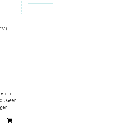
CV )
 en in
d . Geen
agen