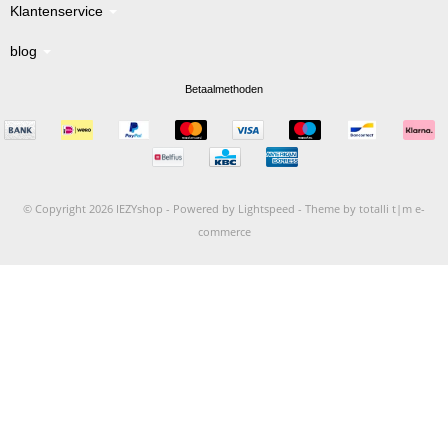
Klantenservice
blog
Betaalmethoden
© Copyright 2026 IEZYshop -
Powered by
Lightspeed
-
Theme by totalli t|m e-
commerce