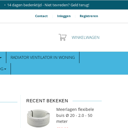
14 dagen bedenktijd - Niet tevreden? Geld terug!
Contact
|
Inloggen
|
Registreren
WINKELWAGEN
RADIATOR VENTILATOR IN WONING
OG
RECENT BEKEKEN
Meerlagen flexibele
buis Ø 20 - 2.0 - 50
meter