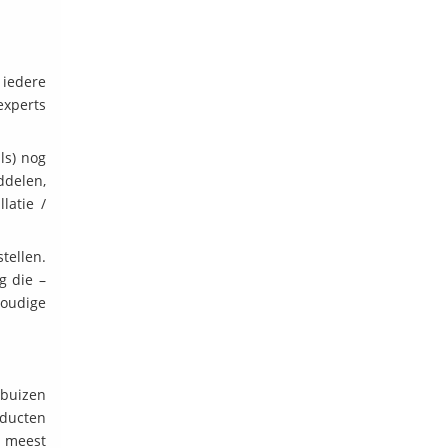
 iedere
experts
ls) nog
ddelen,
latie /
tellen.
g die –
voudige
 buizen
oducten
e meest