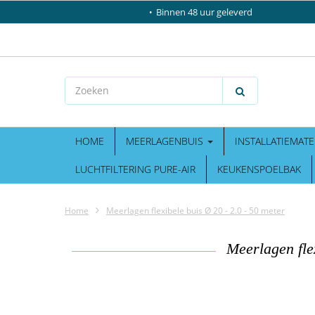
Binnen 48 uur geleverd
HOME
MEERLAGENBUIS
INSTALLATIEMATE
LUCHTFILTERING PURE-AIR
KEUKENSPOELBAK
Home
Meerlagen flexibele buis Ø 20 - 2.0 - 50 meter
Meerlagen fle