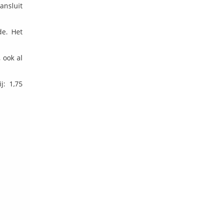
ansluit
de. Het
 ook al
j: 1,75