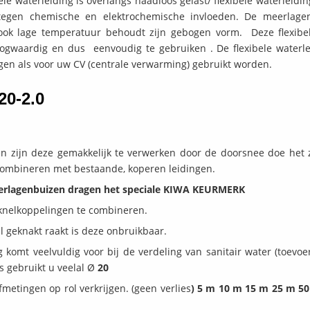
ele waterleiding is overlangs naadloos gelast/ flexibele waterleidi
ok tegen chemische en elektrochemische invloeden. De meerlage
, ook lage temperatuur behoudt zijn gebogen vorm. Deze flexibe
hoogwaardig en dus eenvoudig te gebruiken . De flexibele waterle
gen als voor uw CV (centrale verwarming) gebruikt worden.
20-2.0
en zijn deze gemakkelijk te verwerken door de doorsnee doe het z
 combineren met bestaande, koperen leidingen.
eerlagenbuizen dragen het speciale KIWA KEURMERK
knelkoppelingen te combineren.
 geknakt raakt is deze onbruikbaar.
 komt veelvuldig voor bij de verdeling van sanitair water (toevoe
s gebruikt u veelal Ø
20
metingen op rol verkrijgen. (geen verlies
) 5 m 10 m 15 m 25 m 5