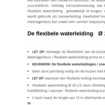
alle voordelen van metaal en kunststof. De flexib
zuurstofdicht. Volledig corrosiebestendig, o
Flexibele waterleiding , gemakkelijk te buigen
wordt gebruikt als toevoerleiding, Kwalitatief 
meerlagenbuis kan zowel voor sanitair toepassin
De flexibele waterleiding Ø 
LET OP:
Vanwege de flexibiliteit van de buiz
Meerlagenbuis / flexibele waterleiding prima te
KEURMERK: De flexibele waterleidingen / m
Geen dure perstang nodig om de buizen met 
LET OP:
wanneer een flexibele leiding eenmaal
Flexibele waterleiding Ø 20-2.0 deze afmeting
hoofdleiding / aanvoer flexibele waterleiding bui
U kunt naast de lengte van 15 m allerhande af
m