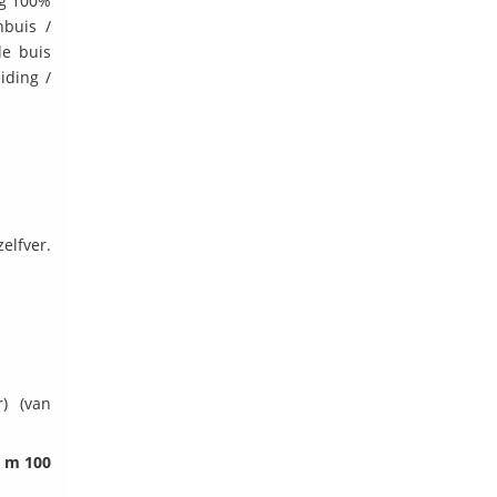
ng 100%
nbuis /
le buis
iding /
elfver.
r) (van
0 m 100