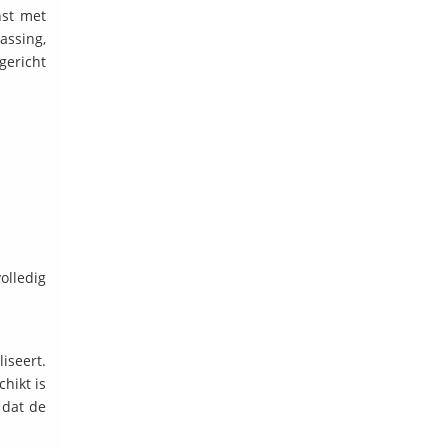
nst met
assing,
gericht
olledig
iseert.
hikt is
 dat de