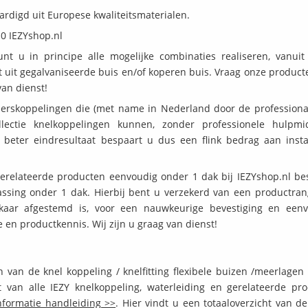
aardigd uit Europese kwaliteitsmaterialen.
0-2.0 IEZYshop.nl
t u in principe alle mogelijke combinaties realiseren, vanuit
at uit gegalvaniseerde buis en/of koperen buis. Vraag onze product
van dienst!
perskoppelingen die (met name in Nederland door de professiona
llectie knelkoppelingen kunnen, zonder professionele hulpmi
eter eindresultaat bespaart u dus een flink bedrag aan instal
 gerelateerde producten eenvoudig onder 1 dak bij IEZYshop.nl bes
assing onder 1 dak. Hierbij bent u verzekerd van een productran
lkaar afgestemd is, voor een nauwkeurige bevestiging en een
en productkennis. Wij zijn u graag van dienst!
n van de knel koppeling / knelfitting flexibele buizen /meerlagen
t van alle IEZY knelkoppeling, waterleiding en gerelateerde pr
nformatie handleiding >>
. Hier vindt u een totaaloverzicht van d