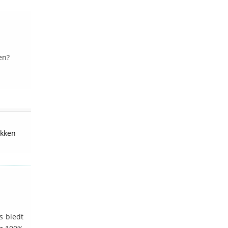
en?
kken
s biedt