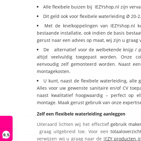
Alle flexibele buizen bij IEZYshop.nl zijn verv
Dit geld ook voor flexibele waterleiding Ø 2
Met de knelkoppelingen van IEZYshop.nl kun
bestaande installatie, ook indien de basis besta
gerust naar een advies op maat, wij zijn u graag 
De alternatief voor de welbekende knijp / 
altijd veelvuldig toegepast worden. Onze co
eenvoudig zelf gemonteerd worden. Naast een b
montagekosten.
U kunt, naast de flexibele waterleiding, alle
Alles voor uw gewenste sanitaire en/of CV toep
naast kwalitatief hoogwaardig – perfect op e
montage. Maak gerust gebruik van onze expertise 
Zelf een flexibele waterleiding aanleggen
Uiteraard lichten wij het effectief gebruik make
graag uitgebreid toe. Voor een totaaloverzich
9,5
verwijzen wij u graag naar de
IEZY producten i