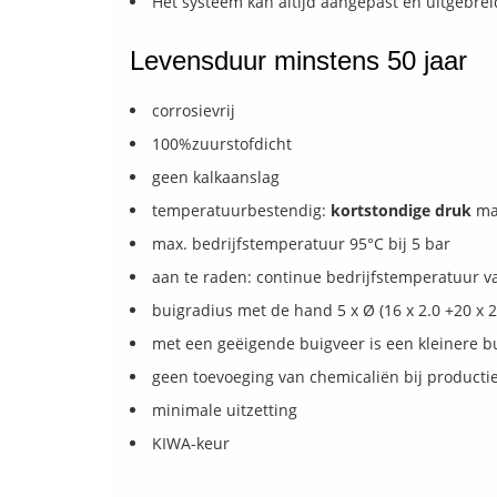
Het systeem kan altijd aangepast en uitgebr
Levensduur minstens 50 jaar
corrosievrij
100%zuurstofdicht
geen kalkaanslag
temperatuurbestendig:
kortstondige druk
max
max. bedrijfstemperatuur 95°C bij 5 bar
aan te raden: continue bedrijfstemperatuur v
buigradius met de hand 5 x Ø (16 x 2.0 +20 x 2
met een geëigende buigveer is een kleinere b
geen toevoeging van chemicaliën bij productie
minimale uitzetting
KIWA-keur