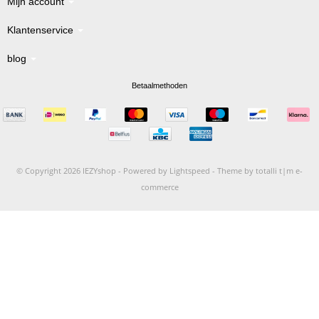
Mijn account
Klantenservice
blog
Betaalmethoden
© Copyright 2026 IEZYshop -
Powered by
Lightspeed
-
Theme by totalli t|m e-
commerce