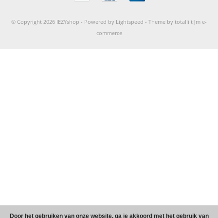
© Copyright 2026 IEZYshop -
Powered by
Lightspeed
-
Theme by totalli t|m e-
commerce
Door het gebruiken van onze website, ga je akkoord met het gebruik van