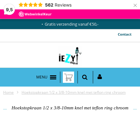
×
562
Reviews
9,5
Gratis verzending vanaf €50,-
Contact
MENU
Home
Hoekstopkraan 1/2 x 3/8-10mm knel met teflon ring chroom
Hoekstopkraan 1/2 x 3/8-10mm knel met teflon ring chroom