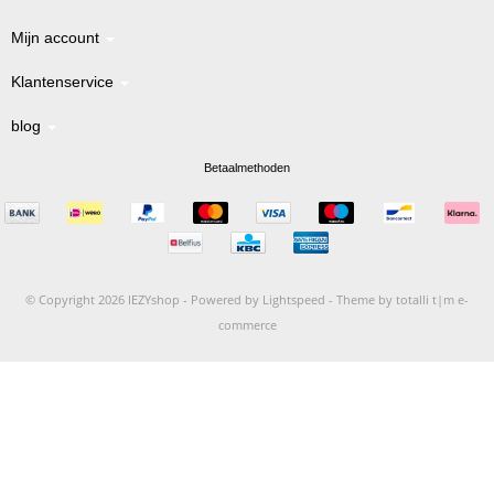
Mijn account
Klantenservice
blog
Betaalmethoden
© Copyright 2026 IEZYshop -
Powered by
Lightspeed
-
Theme by totalli t|m e-
commerce