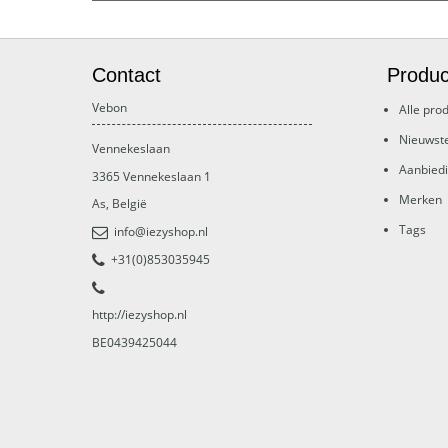
Contact
Produc
Vebon
Alle pro
Nieuwst
Vennekeslaan
Aanbied
3365
Vennekeslaan 1
Merken
As
,
België
Tags
info@iezyshop.nl
+31(0)853035945
http://iezyshop.nl
BE0439425044