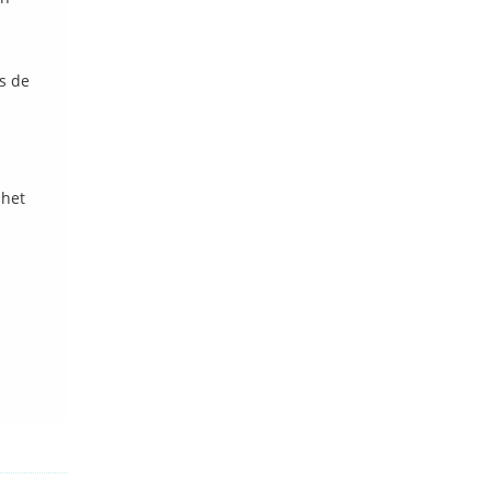
is de
 het