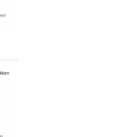
en?
kken
en