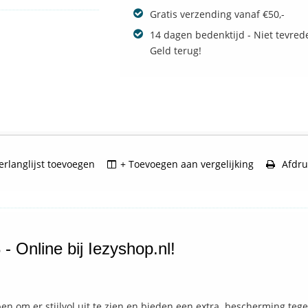
Gratis verzending vanaf €50,-
14 dagen bedenktijd - Niet tevred
Geld terug!
rlanglijst toevoegen
+ Toevoegen aan vergelijking
Afdru
 Online bij Iezyshop.nl!
pen om er stijlvol uit te zien en bieden een extra bescherming teg