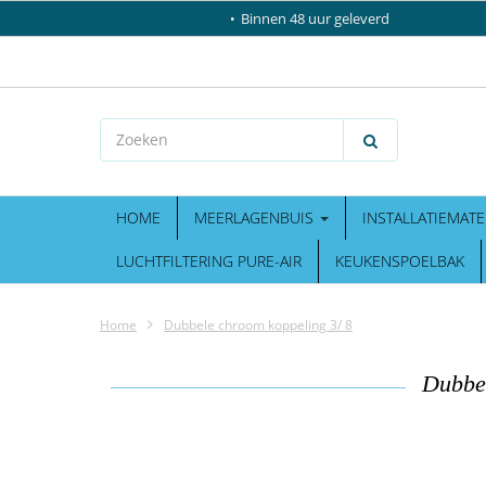
Binnen 48 uur geleverd
HOME
MEERLAGENBUIS
INSTALLATIEMATE
LUCHTFILTERING PURE-AIR
KEUKENSPOELBAK
Home
Dubbele chroom koppeling 3/ 8
Dubbel