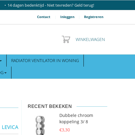
14 dagen bedenktijd - Niet tevreden? Geld terug!
Contact
|
Inloggen
|
Registreren
WINKELWAGEN
RADIATOR VENTILATOR IN WONING
OG
RECENT BEKEKEN
Dubbele chroom
koppeling 3/ 8
LEVICA
€3,30