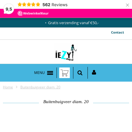
×
562
Reviews
9,5
Gratis verzending vanaf €50,-
Contact
MENU
Home
Buitenbuigveer diam. 20
Buitenbuigveer diam. 20