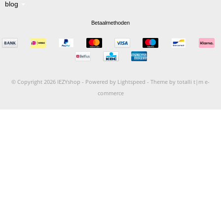
blog
Betaalmethoden
© Copyright 2026 IEZYshop -
Powered by
Lightspeed
-
Theme by totalli t|m e-
commerce