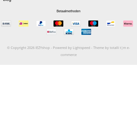
Betaalmethoden
© Copyright 2026 IEZYshop -
Powered by
Lightspeed
-
Theme by totalli t|m e-
commerce