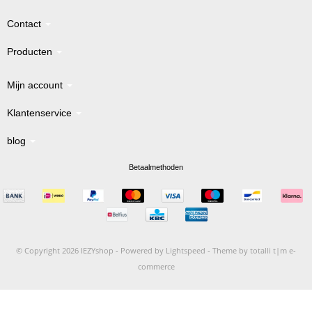
Contact
Producten
Mijn account
Klantenservice
blog
Betaalmethoden
© Copyright 2026 IEZYshop -
Powered by
Lightspeed
-
Theme by totalli t|m e-
commerce