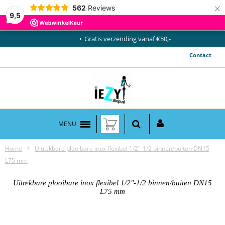
×
562
Reviews
9,5
Gratis verzending vanaf €50,-
Contact
MENU
Home
Uitrekbare plooibare inox flexibel 1/2"-1/2 binnen/buiten DN15
L75 mm
Uitrekbare plooibare inox flexibel 1/2"-1/2 binnen/buiten DN15
L75 mm