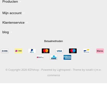
Producten
Mijn account
Klantenservice
blog
Betaalmethoden
© Copyright 2026 IEZYshop -
Powered by
Lightspeed
-
Theme by totalli t|m e-
commerce