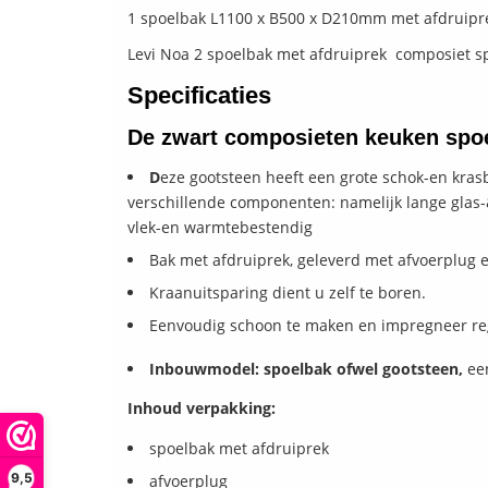
1 spoelbak L1100 x B500 x D210mm met afdruipr
Levi Noa 2 spoelbak met afdruiprek composiet 
Specificaties
De zwart
composieten keuken spoe
D
eze gootsteen heeft een grote schok-en kras
verschillende componenten: namelijk lange glas-& 
vlek-en warmtebestendig
Bak met afdruiprek, geleverd met afvoerplug 
Kraanuitsparing dient u zelf te boren.
Eenvoudig schoon te maken en impregneer reg
Inbouwmodel: spoelbak ofwel gootsteen,
ee
Inhoud verpakking:
spoelbak met afdruiprek
9,5
afvoerplug