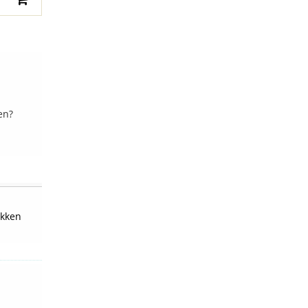
en?
kken