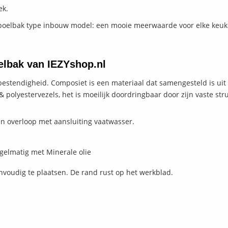
ek.
spoelbak type inbouw model: een mooie meerwaarde voor elke keu
lbak van IEZYshop.nl
bestendigheid. Composiet is een materiaal dat samengesteld is uit
polyestervezels, het is moeilijk doordringbaar door zijn vaste str
en overloop met aansluiting vaatwasser.
elmatig met Minerale olie
nvoudig te plaatsen. De rand rust op het werkblad.