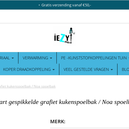
Gratis verzending vanaf €50,-
RIAAL
VERWARMING
PE -KUNSTSTOFKOPPELINGEN TUIN
KOPER DRAADKOPPELING
VEEL GESTELDE VRAGEN
BL
afiet kukenspoelbak / Noa spoelbak
rt gespikkelde grafiet kukenspoelbak / Noa spoel
MERK: