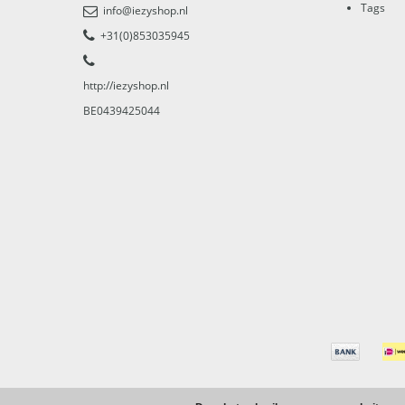
Tags
info@iezyshop.nl
+31(0)853035945
http://iezyshop.nl
BE0439425044