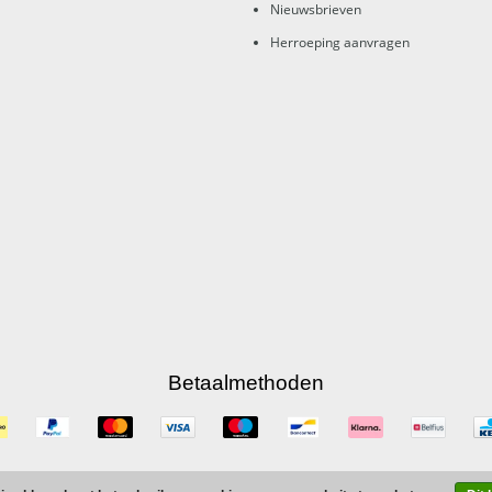
Nieuwsbrieven
Herroeping aanvragen
Betaalmethoden
© Copyright 2026 IEZYshop -
Powered by
Lightspeed
-
Theme by totalli t|m e-commerc