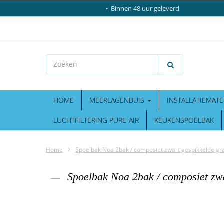
Binnen 48 uur geleverd
HOME
MEERLAGENBUIS
INSTALLATIEMATE
LUCHTFILTERING PURE-AIR
KEUKENSPOELBAK
Home
Spoelbak Noa 2bak / composiet zwart gespikkelde gr
Spoelbak Noa 2bak / composiet zwa