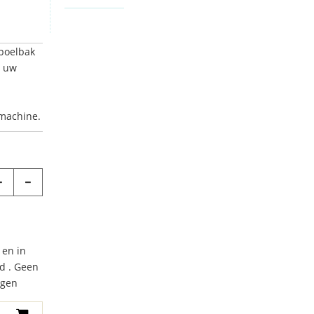
spoelbak
t uw
smachine.
 en in
d . Geen
agen