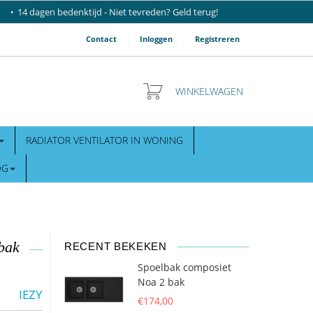
14 dagen bedenktijd - Niet tevreden? Geld terug!
Contact
|
Inloggen
|
Registreren
WINKELWAGEN
RADIATOR VENTILATOR IN WONING
OG
bak
RECENT BEKEKEN
Spoelbak composiet
Noa 2 bak
IEZY
€174,00