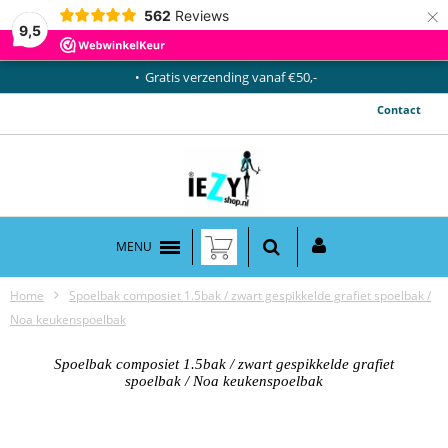
×
562
Reviews
9,5
Gratis verzending vanaf €50,-
Contact
MENU
Home
Spoelbak composiet 1.5bak / zwart gespikkelde grafiet spoelbak /
Noa keukenspoelbak
Spoelbak composiet 1.5bak / zwart gespikkelde grafiet
spoelbak / Noa keukenspoelbak