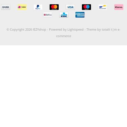
© Copyright 2026 IEZYshop -
Powered by
Lightspeed
-
Theme by totalli t|m e-
commerce